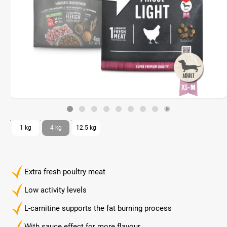
1 kg
4 kg
12.5 kg
Extra fresh poultry meat
Low activity levels
L-carnitine supports the fat burning process
With sauce effect for more flavour