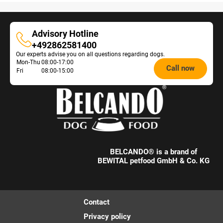
Advisory Hotline
Advisory
+492862581400
Our experts advise you on all questions regarding dogs.
Hotline
Opening
Mon-Thu
08:00-17:00
Call now
Fri
08:00-15:00
hours
Feeding
Advice:
BELCANDO® is a brand of
BEWITAL petfood GmbH & Co. KG
Contact
Privacy policy