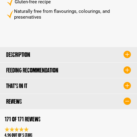
Gluten-free recipe
Naturally free from flavourings, colourings, and
preservatives
Description
Feeding recommendation
That's in it
Reviews
171 of 171 reviews
Average rating 4.9 of 5 Stars
4.96 out of 5 stars