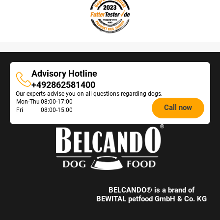
Advisory Hotline
Advisory
+492862581400
Our experts advise you on all questions regarding dogs.
Hotline
Opening
Mon-Thu
08:00-17:00
Call now
Fri
08:00-15:00
hours
Feeding
Advice:
BELCANDO® is a brand of
BEWITAL petfood GmbH & Co. KG