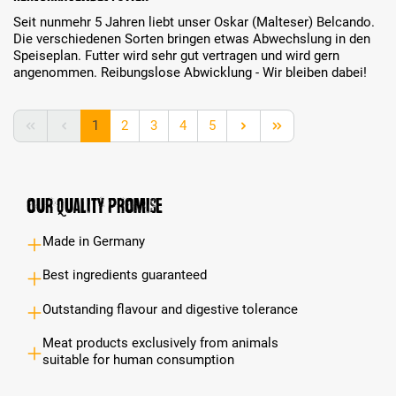
Seit nunmehr 5 Jahren liebt unser Oskar (Malteser) Belcando.
Die verschiedenen Sorten bringen etwas Abwechslung in den
Speiseplan. Futter wird sehr gut vertragen und wird gern
angenommen. Reibungslose Abwicklung - Wir bleiben dabei!
Page
Page
Page
Page
Page
1
2
3
4
5
Our Quality Promise
Made in Germany
Best ingredients guaranteed
Outstanding flavour and digestive tolerance
Meat products exclusively from animals
suitable for human consumption