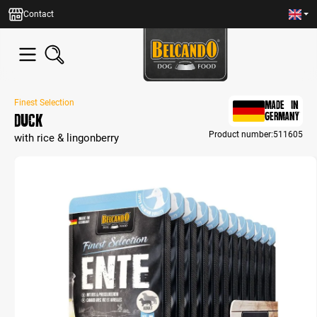
in content
Contact
Finest Selection
MADE IN
Duck
GERMANY
Product number:
511605
with rice & lingonberry
Skip image gallery