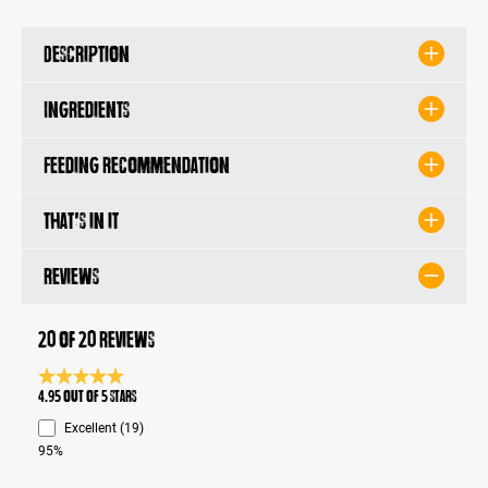
Description
Ingredients
Feeding recommendation
That's in it
Reviews
20 of 20 reviews
Average rating 4.9 of 5 Stars
4.95 out of 5 stars
Excellent (19)
95%