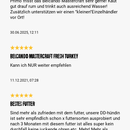
Primo frisst das Belcando Mastercraft sehr gerne! Kaut
gut drauf rum und trinkt auch ausreichend Wasser!
Zusätzlich unterstützen wir einen "kleinen"Einzelhändler
vor Ort!
30.06.2025, 12:11
Review with rating of 5 out of 5 stars
BELCANDO MASTERCRAFT Fresh Turkey
Kann ich NUR weiter empfehlen
11.12.2021, 07:28
Review with rating of 5 out of 5 stars
Bestes Futter
Sind mehr als zufrieden mit dem futter, unsere DD-hündin
ist sehr empfindlich schon x futtersorten ausprobiert und
nach 3 Monaten mit diesem futter ist alles super kein
durchfall keine juckende ohren etc. Mehr! Mehr als