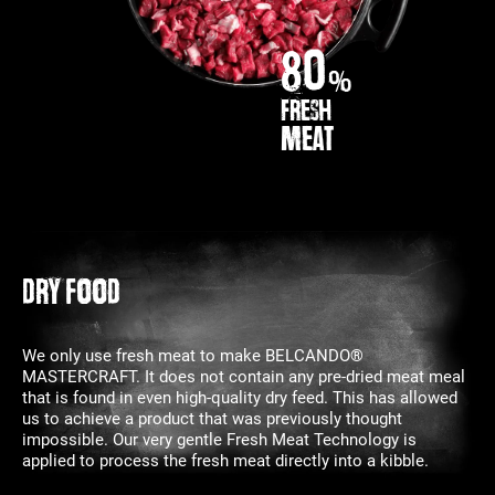
80
%
fresh
Meat
DRY FOOD
We only use fresh meat to make BELCANDO®
MASTERCRAFT. It does not contain any pre-dried meat meal
that is found in even high-quality dry feed. This has allowed
us to achieve a product that was previously thought
impossible. Our very gentle Fresh Meat Technology is
applied to process the fresh meat directly into a kibble.