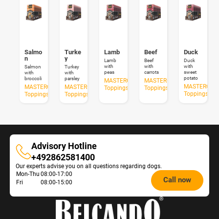
Salmo
Turke
Lamb
Beef
Duck
n
y
Lamb
Beef
Duck
with
with
with
Salmon
Turkey
peas
carrots
sweet
with
with
potato
broccoli
parsley
MASTERCRAFT
MASTERCRAFT
MASTERCRA
MASTERCRAFT
MASTERCRAFT
Toppings
Toppings
Toppings
Toppings
Toppings
Advisory Hotline
Advisory
+492862581400
Our experts advise you on all questions regarding dogs.
Hotline
Opening
Mon-Thu
08:00-17:00
Call now
Fri
08:00-15:00
hours
Feeding
Advice: