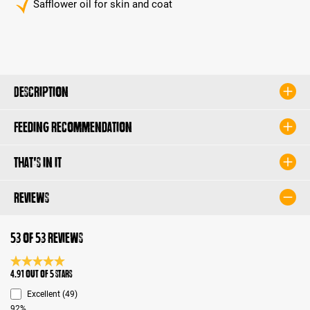
Safflower oil for skin and coat
Description
Feeding recommendation
That's in it
Reviews
53 of 53 reviews
Average rating 4.9 of 5 Stars
4.91 out of 5 stars
Excellent (49)
92%