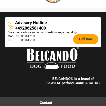
Advisory Hotline
Advisory
+492862581400
Our experts advise you on all questions regarding dogs.
Hotline
Opening
Mon-Thu
08:00-17:00
Call now
Fri
08:00-15:00
hours
Feeding
Advice:
BELCANDO® is a brand of
BEWITAL petfood GmbH & Co. KG
Contact