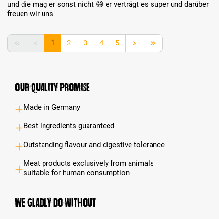
und die mag er sonst nicht 😅 er verträgt es super und darüber
freuen wir uns
Page
Page
Page
Page
Page
1
2
3
4
5
Our Quality Promise
Made in Germany
Best ingredients guaranteed
Outstanding flavour and digestive tolerance
Meat products exclusively from animals
suitable for human consumption
We gladly do without