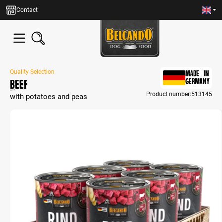
in content
Contact
Quality Selection
MADE IN
Beef
GERMANY
Product number:
513145
with potatoes and peas
Skip image gallery