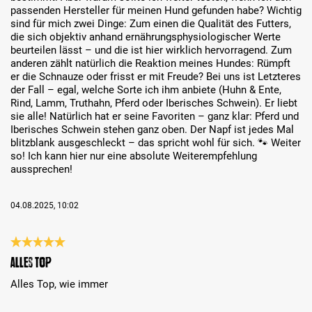
passenden Hersteller für meinen Hund gefunden habe? Wichtig
sind für mich zwei Dinge: Zum einen die Qualität des Futters,
die sich objektiv anhand ernährungsphysiologischer Werte
beurteilen lässt – und die ist hier wirklich hervorragend. Zum
anderen zählt natürlich die Reaktion meines Hundes: Rümpft
er die Schnauze oder frisst er mit Freude? Bei uns ist Letzteres
der Fall – egal, welche Sorte ich ihm anbiete (Huhn & Ente,
Rind, Lamm, Truthahn, Pferd oder Iberisches Schwein). Er liebt
sie alle! Natürlich hat er seine Favoriten – ganz klar: Pferd und
Iberisches Schwein stehen ganz oben. Der Napf ist jedes Mal
blitzblank ausgeschleckt – das spricht wohl für sich. 🐾 Weiter
so! Ich kann hier nur eine absolute Weiterempfehlung
aussprechen!
04.08.2025, 10:02
Review with rating of 5 out of 5 stars
Alles Top
Alles Top, wie immer