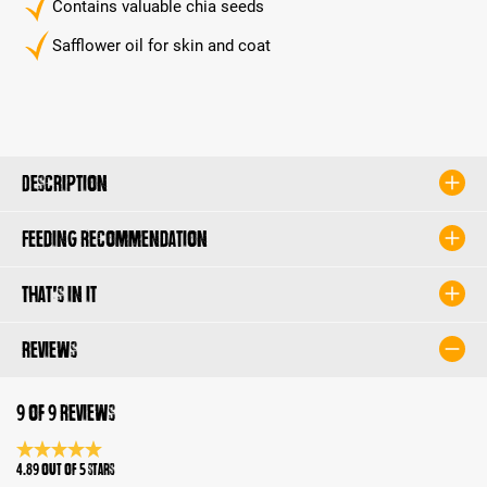
Contains valuable chia seeds
Safflower oil for skin and coat
Description
Feeding recommendation
That's in it
Reviews
9 of 9 reviews
Average rating 4.8 of 5 Stars
4.89 out of 5 stars