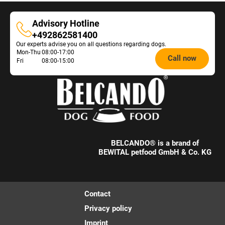
Advisory Hotline
Advisory
+492862581400
Our experts advise you on all questions regarding dogs.
Hotline
Opening
Mon-Thu
08:00-17:00
Call now
Fri
08:00-15:00
hours
Feeding
Advice:
BELCANDO® is a brand of
BEWITAL petfood GmbH & Co. KG
Contact
Privacy policy
Imprint