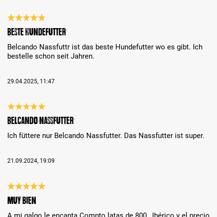
Review with rating of 5 out of 5 stars
Beste Hundefutter
Belcando Nassfuttr ist das beste Hundefutter wo es gibt. Ich
bestelle schon seit Jahren.
29.04.2025, 11:47
Review with rating of 5 out of 5 stars
Belcando Nassfutter
Ich füttere nur Belcando Nassfutter. Das Nassfutter ist super.
21.09.2024, 19:09
Review with rating of 5 out of 5 stars
Muy bien
A mi galgo le encanta.Compto latas de 800 , Ibérico y el precio